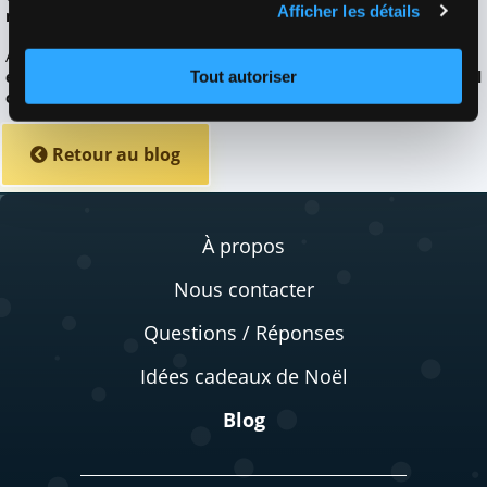
Afficher les détails
rendre ce moment magique
.
We work with
19 third parties
who may receive and
process your information.
Alors, prêt à créer des souvenirs inoubliables ?
Lancez votre
événement Secret Santa sur Tirokdo et laissez la magie de Noël
Tout autoriser
opérer !
🎅✨
Retour au blog
À propos
Nous contacter
Questions / Réponses
Idées cadeaux de Noël
Blog