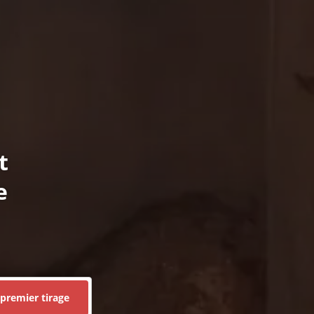
t
e
premier tirage